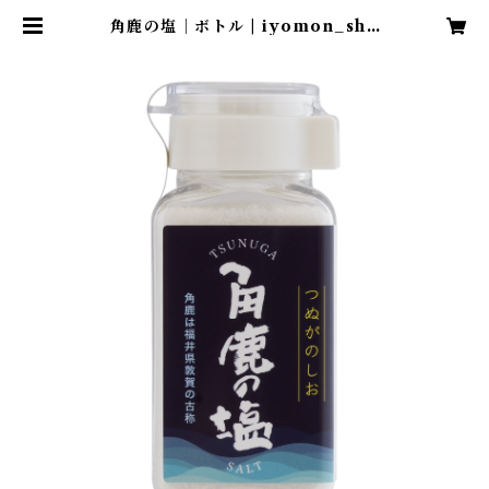
角鹿の塩｜ボトル | iyomon_sho
p