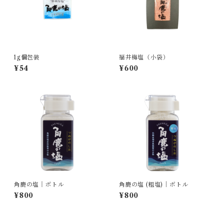
1g個包装
福井梅塩（小袋）
¥54
¥600
角鹿の塩｜ボトル
角鹿の塩 (粗塩)｜ボトル
¥800
¥800